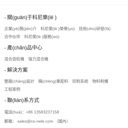
關(guān)于科尼樂(lè )
企業(yè)簡(jiǎn)介
科尼樂(lè )榮譽(yù)
技術(shù)研發(fā)
合作伙伴
科尼樂(lè )服務(wù)
產(chǎn)品中心
混合造粒機
強力混合機
解決方案
整廠(chǎng)設計
稱(chēng)重配料
控制系統
物料制備
工程案例
聯(lián)系方式
電話(huà)：
+86 13583237158
郵箱：
sales@co-nele.com
（國內）