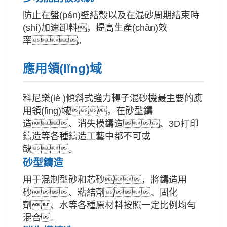
防止在盤(pán)壁結殼以及在混砂周期結束時
(shí)加速卸料，提高生產(chǎn)效
率。
應用領(lǐng)域
科尼樂(lè )傾斜式強力轉子混砂機最主要的應
用領(lǐng)域，在砂型鑄
造、消失模鑄造、3D打印
鑄造等各種鑄造工藝中都不可或
缺。
砂型鑄造
用于混制型砂和芯砂，將鑄造用
砂、粘結劑、固化
劑、水等各種原材料按照一定比例均勻
混合。