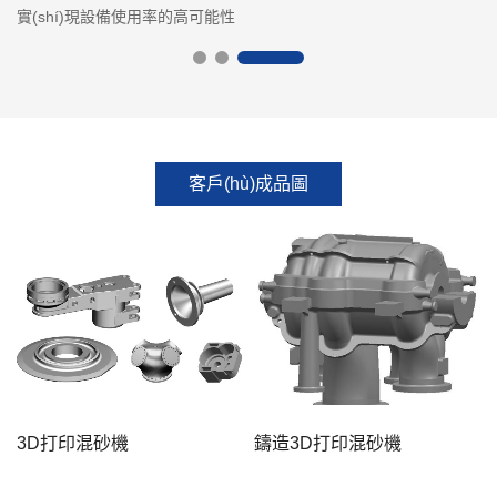
設備使用率的高可能性
高效混料無(wú
客戶(hù)成品圖
3D打印混砂機
鑄造3D打印混砂機