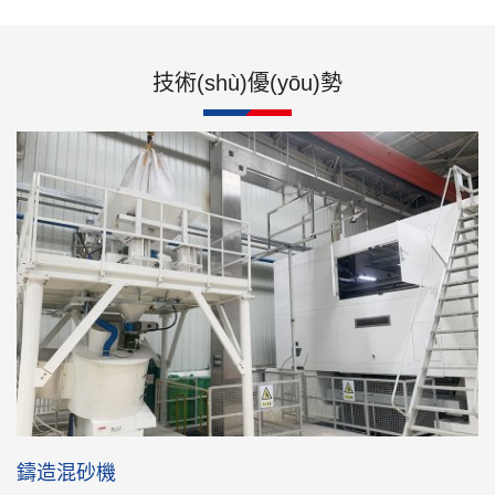
技術(shù)優(yōu)勢
機
混砂機內部