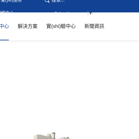
業(yè)應用
視頻中心
Select Language
▼
品中心
解決方案
實(shí)驗中心
新聞資訊