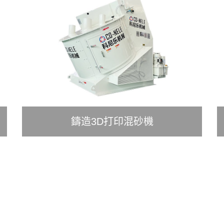
鑄造3D打印混砂機